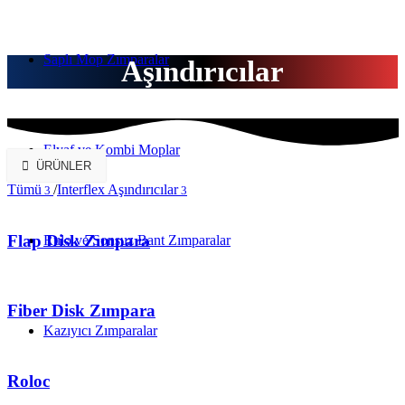
Saplı Mop Zımparalar
Aşındırıcılar
Elyaf ve Kombi Moplar
ÜRÜNLER
Tümü
/
Interflex Aşındırıcılar
3
3
Flap Disk Zımpara
Rulo ve Sonsuz Bant Zımparalar
Fiber Disk Zımpara
Kazıyıcı Zımparalar
Roloc