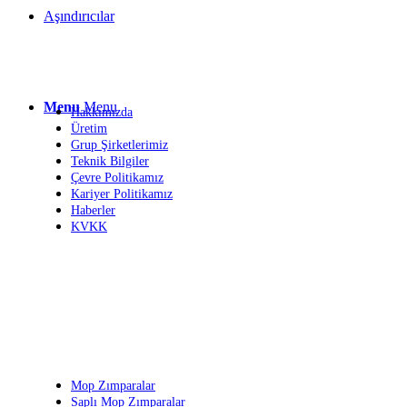
Aşındırıcılar
Kurumsal
Menu
Menu
Hakkımızda
Üretim
Grup Şirketlerimiz
Teknik Bilgiler
Çevre Politikamız
Kariyer Politikamız
Haberler
KVKK
Ürün Grupları
Mop Zımparalar
Saplı Mop Zımparalar