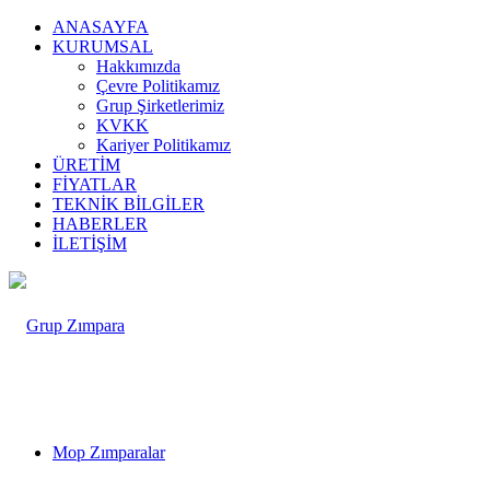
ANASAYFA
KURUMSAL
Hakkımızda
Çevre Politikamız
Grup Şirketlerimiz
KVKK
Kariyer Politikamız
ÜRETİM
FİYATLAR
TEKNİK BİLGİLER
HABERLER
İLETİŞİM
Mop Zımparalar