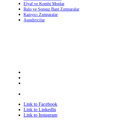
Elyaf ve Kombi Moplar
Rulo ve Sonsuz Bant Zımparalar
Kazıyıcı Zımparalar
Aşındırıcılar
Bize Ulaşın
+90 236 213 11 11 (pbx)
+90 236 213 11 12
Keçiliköy OSB Mah. Hasan Türek Bulv. No:36 IV. Kısım
45030 Yunusemre / Manisa
grup@grupzimpara.com.tr
Link to Facebook
Link to LinkedIn
Link to Instagram