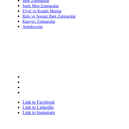
Mop Zımparalar
Saplı Mop Zımparalar
Elyaf ve Kombi Moplar
Rulo ve Sonsuz Bant Zımparalar
Kazıyıcı Zımparalar
Aşındırıcılar
Bize Ulaşın
+90 236 213 11 11 (pbx)
+90 236 213 11 12
Keçiliköy OSB Mah. Hasan Türek Bulv. No:36 IV. Kısım 45030
grup@grupzimpara.com.tr
Link to Facebook
Link to LinkedIn
Link to Instagram