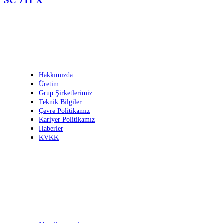
SC 711 X
Kurumsal
Hakkımızda
Üretim
Grup Şirketlerimiz
Teknik Bilgiler
Çevre Politikamız
Kariyer Politikamız
Haberler
KVKK
Ürün Grupları