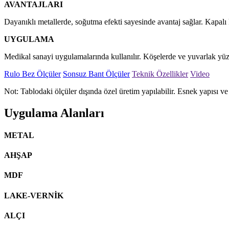
AVANTAJLARI
Dayanıklı metallerde, soğutma efekti sayesinde avantaj sağlar. Kapalı
UYGULAMA
Medikal sanayi uygulamalarında kullanılır. Köşelerde ve yuvarlak yü
Rulo Bez Ölçüler
Sonsuz Bant Ölçüler
Teknik Özellikler
Video
Not: Tablodaki ölçüler dışında özel üretim yapılabilir. Esnek yapısı v
Uygulama Alanları
METAL
AHŞAP
MDF
LAKE-VERNİK
ALÇI