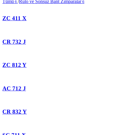
Tümü
/
Rulo ve Sonsuz Bant Zımparalar
6
6
ZC 411 X
CR 732 J
ZC 812 Y
AC 712 J
CR 832 Y