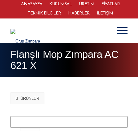
ANASAYFA
KURUMSAL
ÜRETİM
FİYATLAR
TEKNİK BİLGİLER
HABERLER
İLETİŞİM
Flanşlı Mop Zımpara AC
621 X
ÜRÜNLER