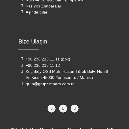
Rulo ve Sonsuz Bant Zımparalar
Kazıyıcı Zımparalar
Aşındırıcılar
Bize Ulaşın
+90 236 213 11 11 (pbx)
+90 236 213 11 12
Keçiliköy OSB Mah. Hasan Türek Bulv. No:36
IV. Kısım 45030 Yunusemre / Manisa
grup@grupzimpara.com.tr