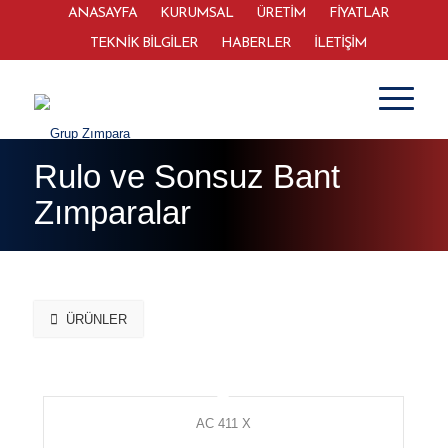
ANASAYFA
KURUMSAL
ÜRETİM
FİYATLAR
TEKNİK BİLGİLER
HABERLER
İLETİŞİM
Rulo ve Sonsuz Bant
Zımparalar
ÜRÜNLER
AC 411 X