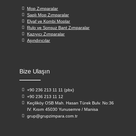
Mop Zımparalar
Saplı Mop Zımparalar
Elyaf ve Kombi Moplar
Rulo ve Sonsuz Bant Zımparalar
Kazıyıcı Zımparalar
Aşındırıcılar
Bize Ulaşın
+90 236 213 11 11 (pbx)
+90 236 213 11 12
Keçiliköy OSB Mah. Hasan Türek Bulv. No:36
IV. Kısım 45030 Yunusemre / Manisa
grup@grupzimpara.com.tr