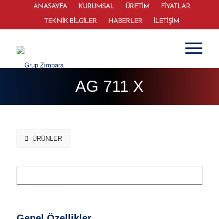
ANASAYFA
KURUMSAL
ÜRETİM
FİYATLAR
TEKNİK BİLGİLER
HABERLER
İLETİŞİM
AG 711 X
ÜRÜNLER
Genel Özellikler