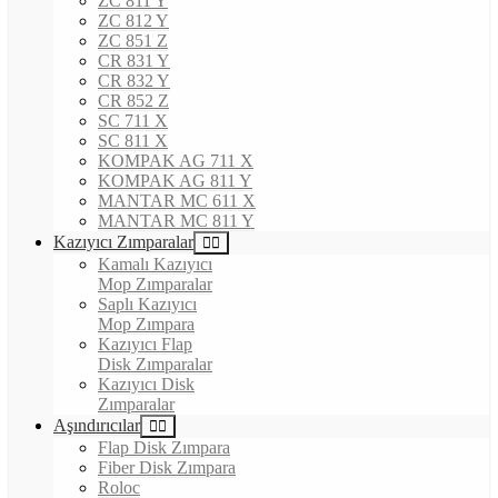
ZC 811 Y
ZC 812 Y
ZC 851 Z
CR 831 Y
CR 832 Y
CR 852 Z
SC 711 X
SC 811 X
KOMPAK AG 711 X
KOMPAK AG 811 Y
MANTAR MC 611 X
MANTAR MC 811 Y
Kazıyıcı Zımparalar
Kamalı Kazıyıcı
Mop Zımparalar
Saplı Kazıyıcı
Mop Zımpara
Kazıyıcı Flap
Disk Zımparalar
Kazıyıcı Disk
Zımparalar
Aşındırıcılar
Flap Disk Zımpara
Fiber Disk Zımpara
Roloc