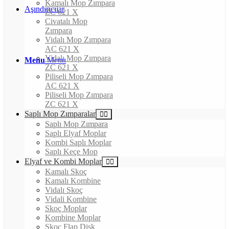
Kamalı Mop Zımpara
Aşındırıcılar
ZC 621 X
Civatalı Mop
Zımpara
Vidalı Mop Zımpara
AC 621 X
Vidalı Mop Zımpara
Menu
Menu
ZC 621 X
Piliseli Mop Zımpara
AC 621 X
Piliseli Mop Zımpara
ZC 621 X
Saplı Mop Zımparalar
Saplı Mop Zımpara
Saplı Elyaf Moplar
Kombi Saplı Moplar
Saplı Keçe Mop
Elyaf ve Kombi Moplar
Kamalı Skoç
Kamalı Kombine
Vidalı Skoç
Vidali Kombine
Skoç Moplar
Kombine Moplar
Skoç Flap Disk