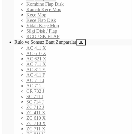
Kombine Flap Disk
Kamalı Keçe Mop
Keçe Mop
Keçe Flap Disk
Vidalı Keçe Mop
Silgi Disk / Flap
RCD / SK FLAP
Rulo ve Sonsuz Bant Zımparalar
AC 411 X
AC 610 X
AC 621 X
AC 711 X
AC 811 Y
AC 411 F
AC 711 J
AC 712 J
CR 732 J
SC 711 J
SC 714 J
ZC 712 J
ZC 411 X
ZC 610 X
ZC 710 X
ZC 711 X