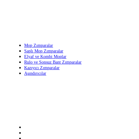
Ürün Grupları
Mop Zımparalar
Saplı Mop Zımparalar
Elyaf ve Kombi Moplar
Rulo ve Sonsuz Bant Zımparalar
Kazıyıcı Zımparalar
Aşındırıcılar
Bize Ulaşın
+90 236 213 11 11 (pbx)
+90 236 213 11 12
Keçiliköy OSB Mah. Hasan Türek Bulv. No:36 IV. Kısım