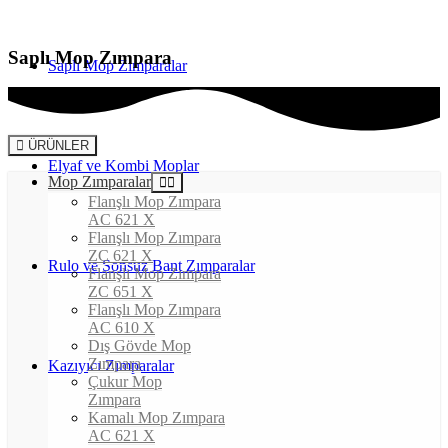
Saplı Mop Zımpara
Saplı Mop Zımparalar
ÜRÜNLER
Elyaf ve Kombi Moplar
Mop Zımparalar
Flanşlı Mop Zımpara
AC 621 X
Flanşlı Mop Zımpara
ZC 621 X
Rulo ve Sonsuz Bant Zımparalar
Flanşlı Mop Zımpara
ZC 651 X
Flanşlı Mop Zımpara
AC 610 X
Dış Gövde Mop
Zımpara
Kazıyıcı Zımparalar
Çukur Mop
Zımpara
Kamalı Mop Zımpara
AC 621 X