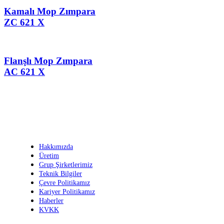
Kamalı Mop Zımpara
ZC 621 X
Flanşlı Mop Zımpara
AC 621 X
Kurumsal
Hakkımızda
Üretim
Grup Şirketlerimiz
Teknik Bilgiler
Çevre Politikamız
Kariyer Politikamız
Haberler
KVKK